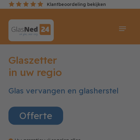
Skip
Klantbeoordeling bekijken
to
main
Menu
content
Glaszetter
in uw regio
Glas vervangen en glasherstel
Offerte