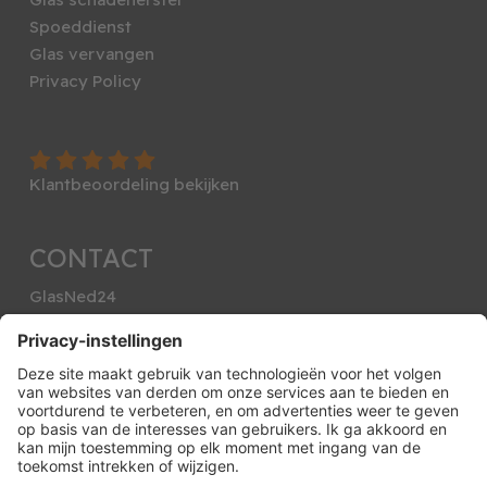
Spoeddienst
Glas vervangen
Privacy Policy
Klantbeoordeling bekijken
CONTACT
GlasNed24
info@glasned24.nl
088-2407 000
Andromeda 74
1785 DS Den Helder
KVK: 65558022